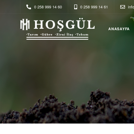
0 258 999 14 60
0 258 999 14 61
in
ANASAYFA