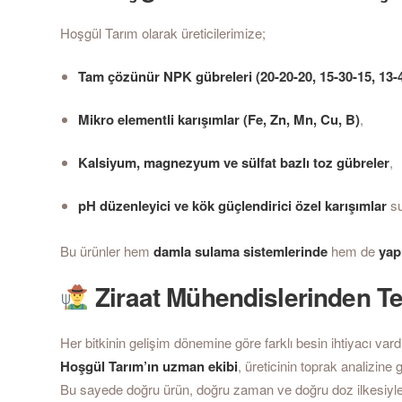
Hoşgül Tarım olarak üreticilerimize;
Tam çözünür NPK gübreleri (20-20-20, 15-30-15, 13-4
Mikro elementli karışımlar (Fe, Zn, Mn, Cu, B)
,
Kalsiyum, magnezyum ve sülfat bazlı toz gübreler
,
pH düzenleyici ve kök güçlendirici özel karışımlar
su
Bu ürünler hem
damla sulama sistemlerinde
hem de
yap
Ziraat Mühendislerinden T
Her bitkinin gelişim dönemine göre farklı besin ihtiyacı vardı
Hoşgül Tarım’ın uzman ekibi
, üreticinin toprak analizine
Bu sayede doğru ürün, doğru zaman ve doğru doz ilkesiyle