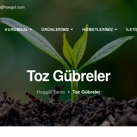
fo@hosgul.com
KURUMSAL
ÜRÜNLERIMIZ
HIZMETLERIMIZ
İLETI
Toz Gübreler
Hoşgül Tarım
Toz Gübreler