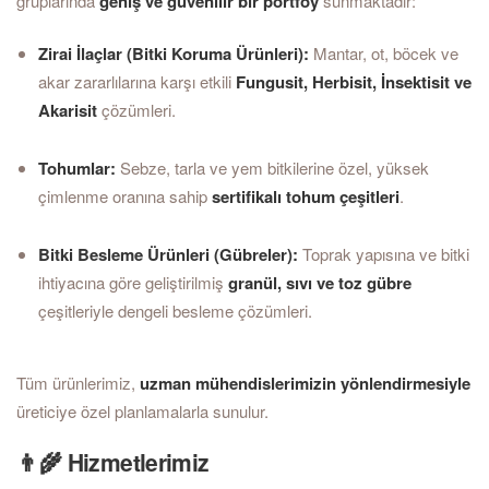
gruplarında
geniş ve güvenilir bir portföy
sunmaktadır:
Zirai İlaçlar (Bitki Koruma Ürünleri):
Mantar, ot, böcek ve
akar zararlılarına karşı etkili
Fungusit, Herbisit, İnsektisit ve
Akarisit
çözümleri.
Tohumlar:
Sebze, tarla ve yem bitkilerine özel, yüksek
çimlenme oranına sahip
sertifikalı tohum çeşitleri
.
Bitki Besleme Ürünleri (Gübreler):
Toprak yapısına ve bitki
ihtiyacına göre geliştirilmiş
granül, sıvı ve toz gübre
çeşitleriyle dengeli besleme çözümleri.
Tüm ürünlerimiz,
uzman mühendislerimizin yönlendirmesiyle
üreticiye özel planlamalarla sunulur.
👨‍🌾 Hizmetlerimiz