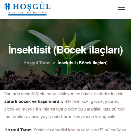
İnsektisit (Böcek ilaçları)
Hoşgül Tarım
İnsektisit (Böcek ilaçları)
Tarımda verimliliği olumsuz etkileyen en büyük faktörlerden biri,
zararlı böcek ve haşerelerdir.
Bitkilerin kök, gövde, yaprak,
çiçek ve meyve kısımlarını tahrip eden bu zararlılar, kısa sürede
tüm üretim alanına yayılıp ciddi ürün kayıplarına yol açabilir.
Hoşgül Tarım
, üreticinin emeğini korumak için
etkili, güvenilir ve